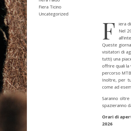
Fiera Ticino
Uncategorized
F
iera d
Nel 20
all’in
Queste giornat
visitatori di 
tutti) una piac
offrire quali l
percorso MTB 
Inoltre, per t
come ad esempio
Saranno oltre 
spazieranno da
Orari di aper
20
26