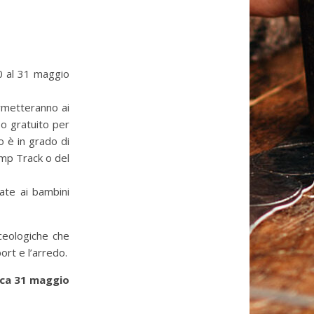
30 al 31 maggio
ermetteranno ai
so gratuito per
do è in grado di
Pump Track o del
cate ai bambini
rceologiche che
ort e l’arredo.
nica 31 maggio