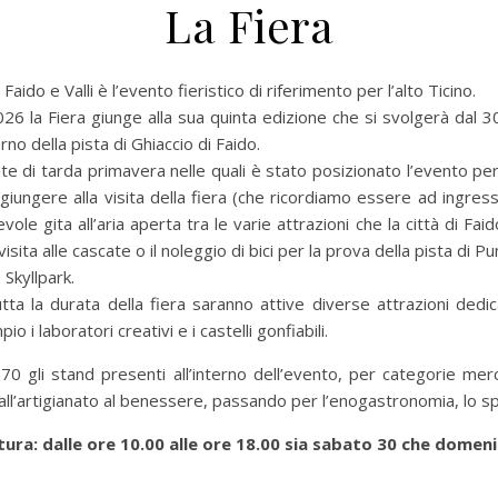
La Fiera
i Faido e Valli è l’evento fieristico di riferimento per l’alto Ticino.
26 la Fiera giunge alla sua quinta edizione che si svolgerà dal 
terno della pista di Ghiaccio di Faido.
e di tarda primavera nelle quali è stato posizionato l’evento p
aggiungere alla visita della fiera (che ricordiamo essere ad ingres
evole gita all’aria aperta tra le varie attrazioni che la città di Fai
a visita alle cascate o il noleggio di bici per la prova della pista di 
Skyllpark.
utta la durata della fiera saranno attive diverse attrazioni dedi
 i laboratori creativi e i castelli gonfiabili.
70 gli stand presenti all’interno dell’evento, per categorie me
ll’artigianato al benessere, passando per l’enogastronomia, lo sp
tura: dalle ore 10.00 alle ore 18.00 sia sabato 30 che dome